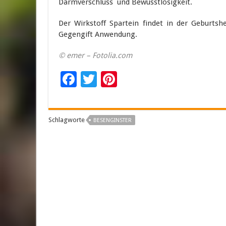
Darmverschluss und Bewusstlosigkeit.
Der Wirkstoff Spartein findet in der Geburts
Gegengift Anwendung.
© emer – Fotolia.com
F
T
Pi
ac
wi
nt
e
tt
er
Schlagworte
BESENGINSTER
b
er
es
o
t
o
k