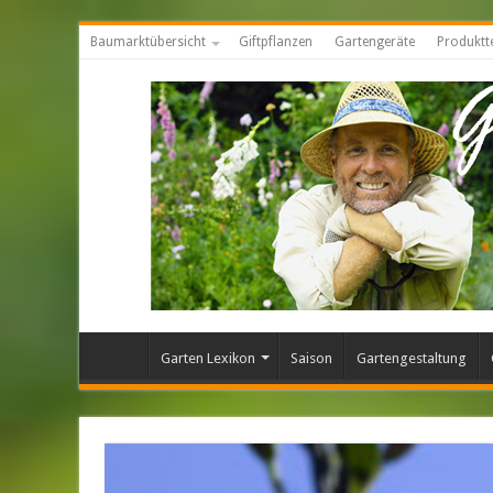
Baumarktübersicht
Giftpflanzen
Gartengeräte
Produktt
Garten Lexikon
Saison
Gartengestaltung