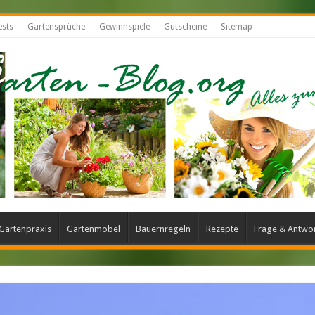
ests
Gartensprüche
Gewinnspiele
Gutscheine
Sitemap
Gartenpraxis
Gartenmöbel
Bauernregeln
Rezepte
Frage & Antwo