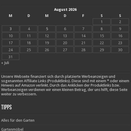
August 2026
M
D
M
D
F
S
S
1
2
3
4
5
6
7
8
9
10
11
12
13
14
15
16
17
18
19
20
21
22
23
24
25
26
27
28
29
30
31
« Juli
Unsere Webseite finanziert sich durch platzierte Werbeanzeigen und
sogenannten Affiliate Links (Produktlinks). Diese sind mit einem * oder einem
Hinweis auf Amazon verlinkt. Durch das Anklicken der Produktlinks bzw.
Werbeanzeigen verdienen wir einen kleinen Betrag, der uns hilft, diese Seite
weiter zu verbessern.
Tipps
Alles für den Garten
Gartenmöbel