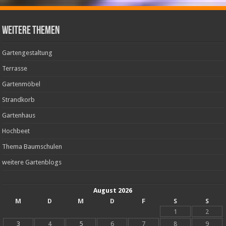
weitere Themen
Gartengestaltung
Terrasse
Gartenmöbel
Strandkorb
Gartenhaus
Hochbeet
Thema Baumschulen
weitere Gartenblogs
August 2026
M
D
M
D
F
S
S
1
2
3
4
5
6
7
8
9