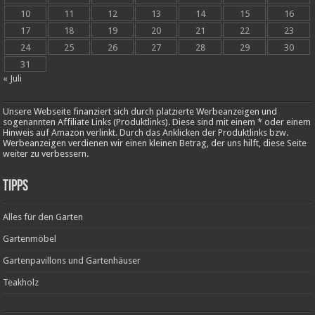
10
11
12
13
14
15
16
17
18
19
20
21
22
23
24
25
26
27
28
29
30
31
« Juli
Unsere Webseite finanziert sich durch platzierte Werbeanzeigen und
sogenannten Affiliate Links (Produktlinks). Diese sind mit einem * oder einem
Hinweis auf Amazon verlinkt. Durch das Anklicken der Produktlinks bzw.
Werbeanzeigen verdienen wir einen kleinen Betrag, der uns hilft, diese Seite
weiter zu verbessern.
Tipps
Alles für den Garten
Gartenmöbel
Gartenpavillons und Gartenhäuser
Teakholz