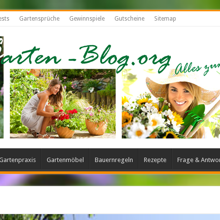
ests
Gartensprüche
Gewinnspiele
Gutscheine
Sitemap
Gartenpraxis
Gartenmöbel
Bauernregeln
Rezepte
Frage & Antwo