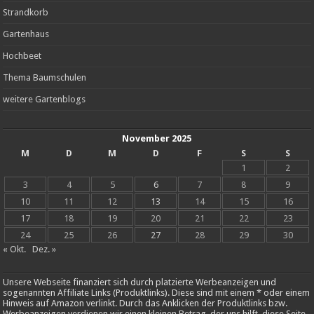
Strandkorb
Gartenhaus
Hochbeet
Thema Baumschulen
weitere Gartenblogs
November 2025
M
D
M
D
F
S
S
1
2
3
4
5
6
7
8
9
10
11
12
13
14
15
16
17
18
19
20
21
22
23
24
25
26
27
28
29
30
« Okt.
Dez. »
Unsere Webseite finanziert sich durch platzierte Werbeanzeigen und
sogenannten Affiliate Links (Produktlinks). Diese sind mit einem * oder einem
Hinweis auf Amazon verlinkt. Durch das Anklicken der Produktlinks bzw.
Werbeanzeigen verdienen wir einen kleinen Betrag, der uns hilft, diese Seite