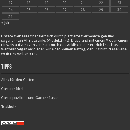
17
18
19
20
21
22
23
24
25
26
27
28
29
30
31
« Juli
Unsere Webseite finanziert sich durch platzierte Werbeanzeigen und
sogenannten Affiliate Links (Produktlinks). Diese sind mit einem * oder einem
Hinweis auf Amazon verlinkt. Durch das Anklicken der Produktlinks bzw.
Werbeanzeigen verdienen wir einen kleinen Betrag, der uns hilft, diese Seite
weiter zu verbessern.
Tipps
Alles für den Garten
Gartenmöbel
Gartenpavillons und Gartenhäuser
Teakholz