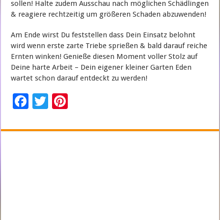
sollen! Halte zudem Ausschau nach möglichen Schädlingen
& reagiere rechtzeitig um größeren Schaden abzuwenden!
Am Ende wirst Du feststellen dass Dein Einsatz belohnt
wird wenn erste zarte Triebe sprießen & bald darauf reiche
Ernten winken! Genieße diesen Moment voller Stolz auf
Deine harte Arbeit – Dein eigener kleiner Garten Eden
wartet schon darauf entdeckt zu werden!
F
T
Pi
ac
wi
nt
e
tt
er
b
er
es
o
t
o
k