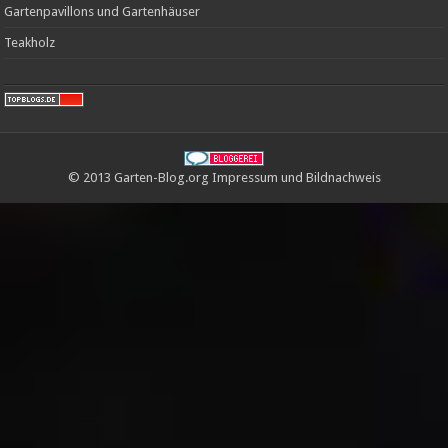
Gartenpavillons und Gartenhäuser
Teakholz
© 2013 Garten-Blog.org
Impressum
und
Bildnachweis