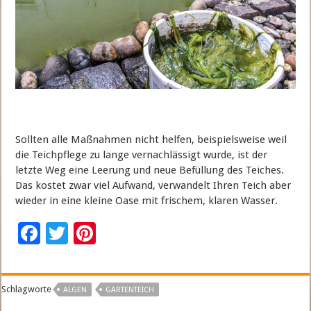
Sollten alle Maßnahmen nicht helfen, beispielsweise weil
die Teichpflege zu lange vernachlässigt wurde, ist der
letzte Weg eine Leerung und neue Befüllung des Teiches.
Das kostet zwar viel Aufwand, verwandelt Ihren Teich aber
wieder in eine kleine Oase mit frischem, klaren Wasser.
F
T
Pi
ac
wi
nt
e
tt
er
Schlagworte
ALGEN
GARTENTEICH
b
er
es