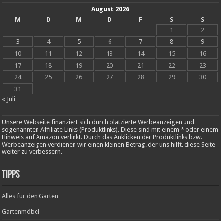
August 2026
M
D
M
D
F
S
S
1
2
3
4
5
6
7
8
9
10
11
12
13
14
15
16
17
18
19
20
21
22
23
24
25
26
27
28
29
30
31
« Juli
Unsere Webseite finanziert sich durch platzierte Werbeanzeigen und
sogenannten Affiliate Links (Produktlinks). Diese sind mit einem * oder einem
Hinweis auf Amazon verlinkt. Durch das Anklicken der Produktlinks bzw.
Werbeanzeigen verdienen wir einen kleinen Betrag, der uns hilft, diese Seite
weiter zu verbessern.
Tipps
Alles für den Garten
Gartenmöbel