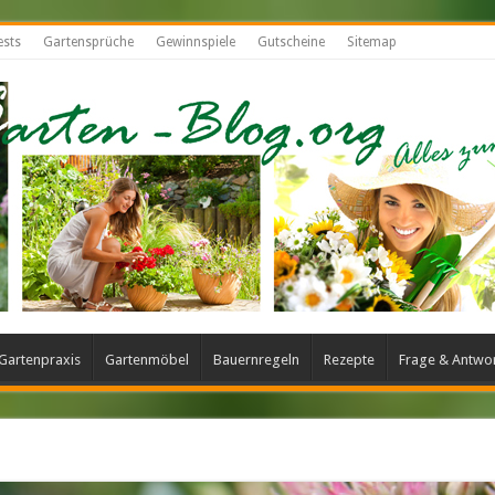
ests
Gartensprüche
Gewinnspiele
Gutscheine
Sitemap
Gartenpraxis
Gartenmöbel
Bauernregeln
Rezepte
Frage & Antwo