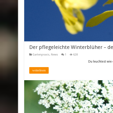
Der pflegeleichte Winterblüher – d
Gartenpraxis
,
News
1
628
Du leuchtest wie d
weiterlesen