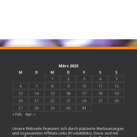
März 2023
M
D
M
D
F
S
S
1
2
3
4
5
6
7
8
9
10
11
12
13
14
15
16
17
18
19
20
21
22
23
24
25
26
27
28
29
30
31
« Feb.
Apr. »
Unsere Webseite finanziert sich durch platzierte Werbeanzeigen
und sogenannten Affiliate Links (Produktlinks). Diese sind mit