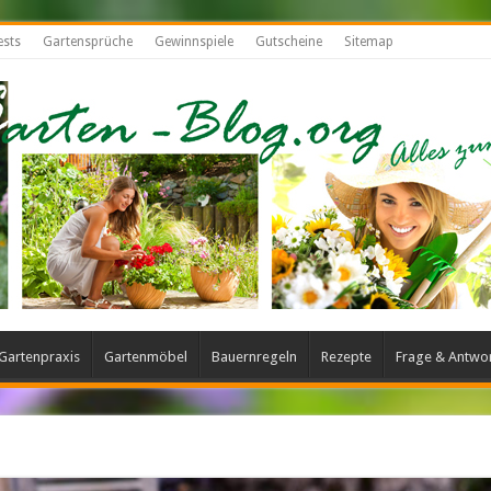
ests
Gartensprüche
Gewinnspiele
Gutscheine
Sitemap
Gartenpraxis
Gartenmöbel
Bauernregeln
Rezepte
Frage & Antwo