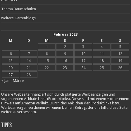
Thema Baumschulen
weitere Gartenblogs
Februar 2023
M
D
M
D
F
S
S
1
2
3
4
5
6
7
8
9
10
11
12
13
14
15
16
17
18
19
20
21
22
23
24
25
26
27
28
« Jan.
März »
Unsere Webseite finanziert sich durch platzierte Werbeanzeigen und
sogenannten Affiliate Links (Produktlinks). Diese sind mit einem * oder einem
Hinweis auf Amazon verlinkt. Durch das Anklicken der Produktlinks bzw.
Werbeanzeigen verdienen wir einen kleinen Betrag, der uns hilft, diese Seite
weiter zu verbessern.
Tipps