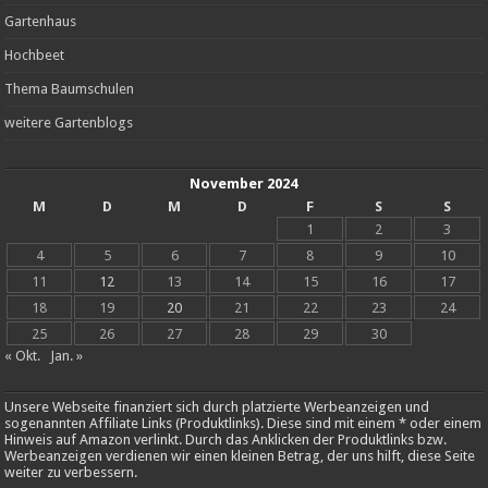
Gartenhaus
Hochbeet
Thema Baumschulen
weitere Gartenblogs
November 2024
M
D
M
D
F
S
S
1
2
3
4
5
6
7
8
9
10
11
12
13
14
15
16
17
18
19
20
21
22
23
24
25
26
27
28
29
30
« Okt.
Jan. »
Unsere Webseite finanziert sich durch platzierte Werbeanzeigen und
sogenannten Affiliate Links (Produktlinks). Diese sind mit einem * oder einem
Hinweis auf Amazon verlinkt. Durch das Anklicken der Produktlinks bzw.
Werbeanzeigen verdienen wir einen kleinen Betrag, der uns hilft, diese Seite
weiter zu verbessern.