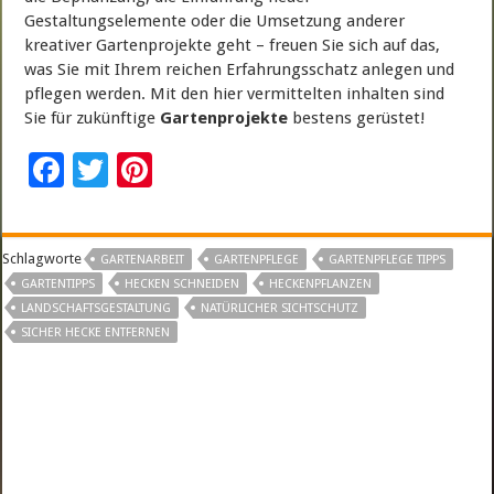
Gestaltungselemente oder die Umsetzung anderer
kreativer Gartenprojekte geht – freuen Sie sich auf das,
was Sie mit Ihrem reichen Erfahrungsschatz anlegen und
pflegen werden. Mit den hier vermittelten inhalten sind
Sie für zukünftige
Gartenprojekte
bestens gerüstet!
F
T
Pi
ac
wi
nt
e
tt
er
Schlagworte
GARTENARBEIT
GARTENPFLEGE
GARTENPFLEGE TIPPS
b
er
es
GARTENTIPPS
HECKEN SCHNEIDEN
HECKENPFLANZEN
o
t
LANDSCHAFTSGESTALTUNG
NATÜRLICHER SICHTSCHUTZ
SICHER HECKE ENTFERNEN
o
k