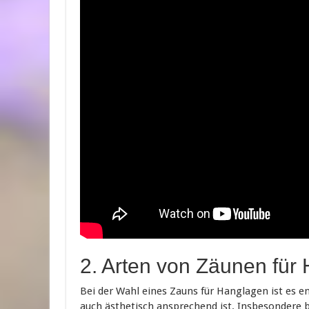
2. Arten von Zäunen für
Bei der Wahl eines Zauns für Hanglagen ist es en
auch ästhetisch ansprechend ist. Insbesondere 