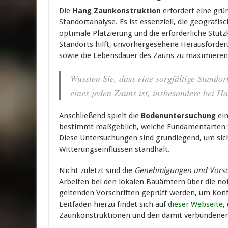
Die
Hang Zaunkonstruktion
erfordert eine grün
Standortanalyse. Es ist essenziell, die geografi
optimale Platzierung und die erforderliche Stütz
Standorts hilft, unvorhergesehene Herausforderu
sowie die Lebensdauer des Zauns zu maximieren
Wussten Sie, dass eine sorgfältige Standort
eines jeden Zauns ist, insbesondere bei H
Anschließend spielt die
Bodenuntersuchung
ein
bestimmt maßgeblich, welche Fundamentarten 
Diese Untersuchungen sind grundlegend, um siche
Witterungseinflüssen standhält.
Nicht zuletzt sind die
Genehmigungen und Vorsc
Arbeiten bei den lokalen Bauämtern über die n
geltenden Vorschriften geprüft werden, um Konfo
Leitfaden hierzu findet sich auf
dieser Webseite
,
Zaunkonstruktionen und den damit verbundenen 