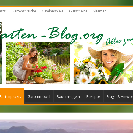
ests
Gartensprüche
Gewinnspiele
Gutscheine
Sitemap
Gartenpraxis
Gartenmöbel
Bauernregeln
Rezepte
Frage & Antwor