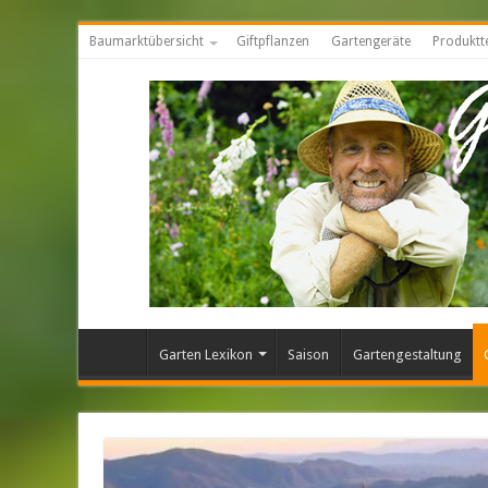
Baumarktübersicht
Giftpflanzen
Gartengeräte
Produktt
Garten Lexikon
Saison
Gartengestaltung