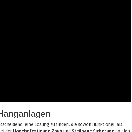
 Hanganlagen
tscheidend, eine Lösung zu finden, die sowohl funktionell als
bei der
Hangbefestigung Zaun
und
Steilhang Sicherung
spielen