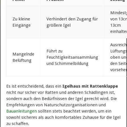
Mindest
Zu kleine
Verhindert den Zugang für
von 13c
Eingänge
größere Igel
13cm
einhalte
Ausreic
Führt zu
Lüftungs
Mangelnde
Feuchtigkeitsansammlung
oben un
Belüftung
und Schimmelbildung
den Seit
vorsehe
Es ist entscheidend, dass ein
Igelhaus mit Rattenklappe
nicht nur sicher vor Ratten und anderen Schädlingen ist,
sondern auch den Bedürfnissen der Igel gerecht wird. Die
Empfehlungen von Naturschutzorganisationen und
Bauanleitungen
sollten stets beachtet werden, um ein
sowohl sicheres als auch komfortables Zuhause für die Igel
zu schaffen.