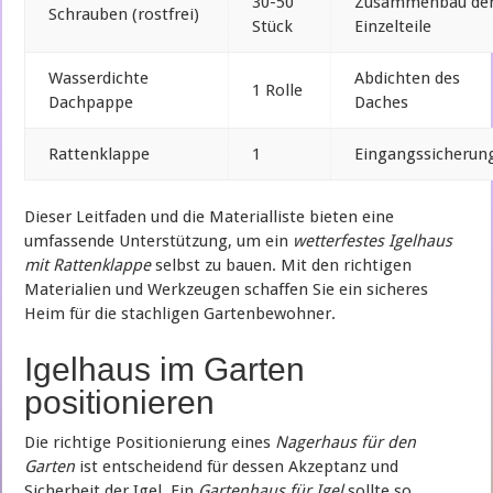
30-50
Zusammenbau de
Schrauben (rostfrei)
Stück
Einzelteile
Wasserdichte
Abdichten des
1 Rolle
Dachpappe
Daches
Rattenklappe
1
Eingangssicherun
Dieser Leitfaden und die Materialliste bieten eine
umfassende Unterstützung, um ein
wetterfestes Igelhaus
mit Rattenklappe
selbst zu bauen. Mit den richtigen
Materialien und Werkzeugen schaffen Sie ein sicheres
Heim für die stachligen Gartenbewohner.
Igelhaus im Garten
positionieren
Die richtige Positionierung eines
Nagerhaus für den
Garten
ist entscheidend für dessen Akzeptanz und
Sicherheit der Igel. Ein
Gartenhaus für Igel
sollte so