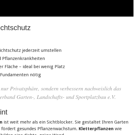
ichtschutz
ichtschutz jederzeit umstellen
nd Pflanzenkrankheiten
r Fläche – ideal bei wenig Platz
 Fundamenten nötig
 nur Privatsphäre, sondern verbessern nachweislich das
rband Garten-, Landschafts- und Sportplatzbau e.V.
int
en
ist weit mehr als ein Sichtblocker. Sie gestaltet Ihren Garten
ng fördert gesundes Pflanzenwachstum.
Kletterpflanzen
wie