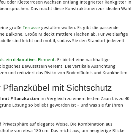
feu oder Kletterrosen wachsen entlang integrierter Rankgitter in
 beanspruchen. Das macht diese Konstruktionen zur idealen Wahl
 eine große
Terrasse
gestalten wollen: Es gibt die passende
eine Balkone. Größe M deckt mittlere Flächen ab. Für weitläufige
elle sind leicht und mobil, sodass Sie den Standort jederzeit
als ein dekoratives Element
. Er bietet eine nachhaltige
ologisches Bewusstsein vereint. Die vertikale Ausrichtung
nzen und reduziert das Risiko von Bodenfäulnis und Krankheiten.
r Pflanzkübel mit Sichtschutz
 mit Pflanzkasten
im Vergleich zu einem festen Zaun bis zu 40
grüne Lösung so beliebt geworden ist – und was sie für Ihren
d Privatsphäre auf elegante Weise. Die Kombination aus
rdhöhe von etwa 180 cm. Das reicht aus, um neugierige Blicke