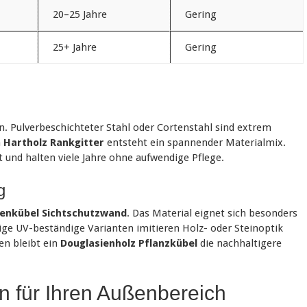
20–25 Jahre
Gering
25+ Jahre
Gering
. Pulverbeschichteter Stahl oder Cortenstahl sind extrem
m
Hartholz Rankgitter
entsteht ein spannender Materialmix.
und halten viele Jahre ohne aufwendige Pflege.
g
enkübel Sichtschutzwand
. Das Material eignet sich besonders
ige UV-beständige Varianten imitieren Holz- oder Steinoptik
en bleibt ein
Douglasienholz Pflanzkübel
die nachhaltigere
n für Ihren Außenbereich