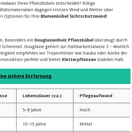
nsdauer Ihres Pflanzkübels entscheidet? Billige
litätsmaterialien dagegen trotzen Wind und Wetter über
en Optionen für Ihre
Blumenkübel Sichtschutzwand
!
en. Besonders ein
Douglasienholz Pflanzkübel
überzeugt durch
 Schimmel. Douglasie gehört zur Haltbarkeitsklasse 3 – deutlich
lebigkeit empfehlen wir Tropenhölzer wie Itauba oder Azobe der
onstruktion perfekt und bietet
Kletterpflanzen
stabilen Halt.
eine sichere Entfernung
asse
Lebensdauer (ca.)
Pflegeaufwand
5–8 Jahre
Hoch
10–15 Jahre
Mittel