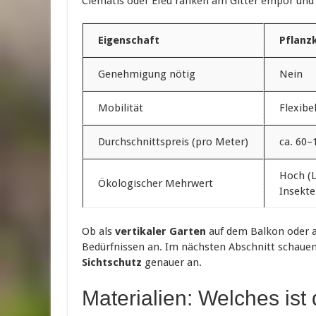
Clematis oder Efeu ranken am Gitter empor und 
Eigenschaft
Pflanz
Genehmigung nötig
Nein
Mobilität
Flexibe
Durchschnittspreis (pro Meter)
ca. 60–
Hoch (
Ökologischer Mehrwert
Insekte
Ob als
vertikaler Garten
auf dem Balkon oder al
Bedürfnissen an. Im nächsten Abschnitt schauen 
Sichtschutz
genauer an.
Materialien: Welches ist