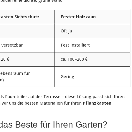
bilden eine dichte, grüne Wand.
kasten Sichtschutz
Fester Holzzaun
Oft ja
l versetzbar
Fest installiert
120 €
ca. 100–200 €
Lebensraum für
Gering
n)
s Raumteiler auf der Terrasse – diese Lösung passt sich Ihren
wir uns die besten Materialien für Ihren
Pflanzkasten
 das Beste für Ihren Garten?