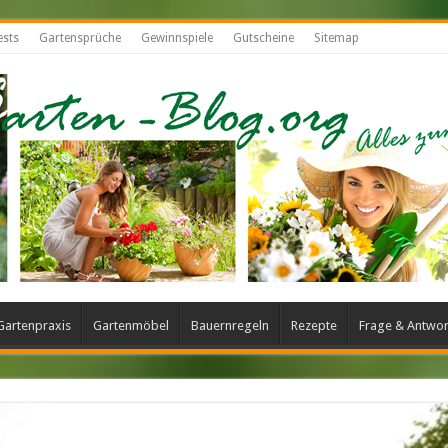
ests
Gartensprüche
Gewinnspiele
Gutscheine
Sitemap
Gartenpraxis
Gartenmöbel
Bauernregeln
Rezepte
Frage & Antwor