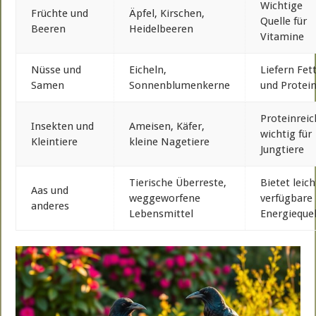
Wichtige
Früchte und
Äpfel, Kirschen,
Quelle für
Beeren
Heidelbeeren
Vitamine
Nüsse und
Eicheln,
Liefern Fet
Samen
Sonnenblumenkerne
und Protei
Proteinreic
Insekten und
Ameisen, Käfer,
wichtig für
Kleintiere
kleine Nagetiere
Jungtiere
Tierische Überreste,
Bietet leich
Aas und
weggeworfene
verfügbare
anderes
Lebensmittel
Energieque