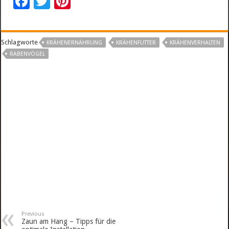
F
T
Pi
ac
wi
nt
e
tt
er
Schlagworte
KRÄHENERNÄHRUNG
KRÄHENFUTTER
KRÄHENVERHALTEN
b
er
es
RABENVÖGEL
o
t
o
k
Previous
Zaun am Hang – Tipps für die