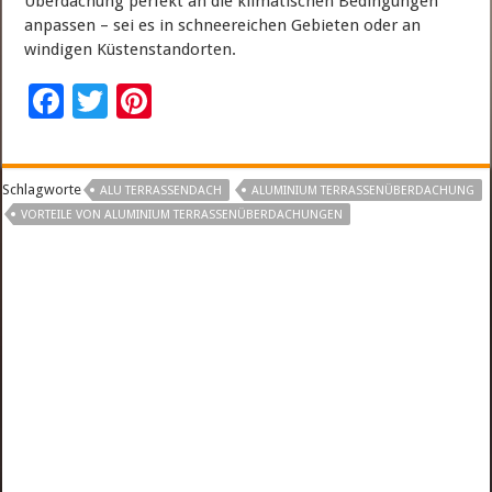
Überdachung perfekt an die klimatischen Bedingungen
anpassen – sei es in schneereichen Gebieten oder an
windigen Küstenstandorten.
F
T
Pi
ac
wi
nt
e
tt
er
Schlagworte
ALU TERRASSENDACH
ALUMINIUM TERRASSENÜBERDACHUNG
b
er
es
VORTEILE VON ALUMINIUM TERRASSENÜBERDACHUNGEN
o
t
o
k