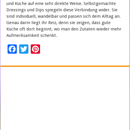
und Küche auf eine sehr direkte Weise. Selbstgemachte
Dressings und Dips spiegeln diese Verbindung wider. Sie
sind individuell, wandelbar und passen sich dem Alltag an.
Genau darin liegt ihr Reiz, denn sie zeigen, dass gute
Küche oft dort beginnt, wo man den Zutaten wieder mehr
Aufmerksamkeit schenkt.
F
T
Pi
ac
wi
nt
e
tt
er
b
er
es
o
t
o
k