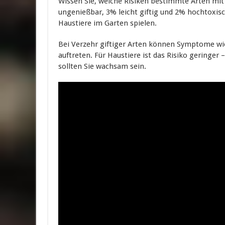
Wissen Sie, welche Risiken bestimmte Arten mit
ungenießbar, 3% leicht giftig und 2% hochtoxis
Haustiere im Garten spielen.
Bei Verzehr giftiger Arten können Symptome wie
auftreten. Für Haustiere ist das Risiko geringe
sollten Sie wachsam sein.