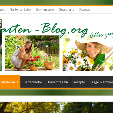
ests
Gartensprüche
Gewinnspiele
Gutscheine
Sitemap
Gartenpraxis
Gartenmöbel
Bauernregeln
Rezepte
Frage & Antwor