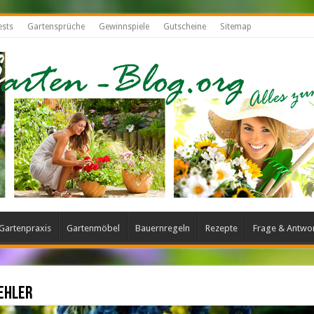
ests
Gartensprüche
Gewinnspiele
Gutscheine
Sitemap
Gartenpraxis
Gartenmöbel
Bauernregeln
Rezepte
Frage & Antwo
ehler