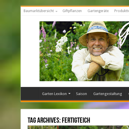
Baumarktübersicht
Giftpflanzen
Gartengeräte
Produktt
Garten Lexikon
Saison
Gartengestaltung
Tag Archives:
fertigteich