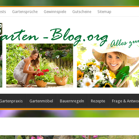
ests
Gartensprüche
Gewinnspiele
Gutscheine
Sitemap
Gartenpraxis
Gartenmöbel
Bauernregeln
Rezepte
Frage & Antwo