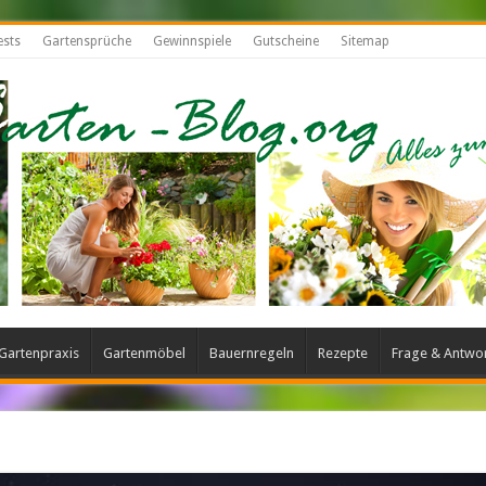
ests
Gartensprüche
Gewinnspiele
Gutscheine
Sitemap
Gartenpraxis
Gartenmöbel
Bauernregeln
Rezepte
Frage & Antwo