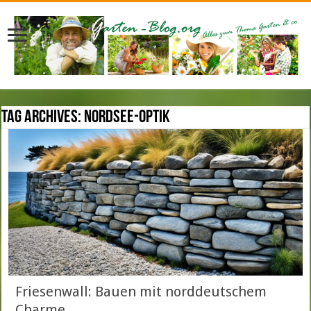
Tag Archives:
Nordsee-Optik
Friesenwall: Bauen mit norddeutschem
Charme