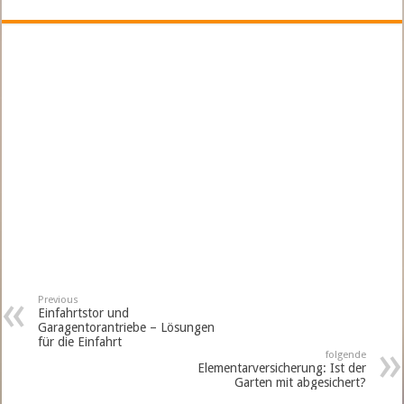
e
tt
er
b
er
es
o
t
o
k
Previous
Einfahrtstor und
Garagentorantriebe – Lösungen
für die Einfahrt
folgende
Elementarversicherung: Ist der
Garten mit abgesichert?