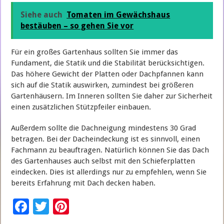
Siehe auch
Tomaten im Gewächshaus
bestäuben – so gehen Sie vor
Für ein großes Gartenhaus sollten Sie immer das
Fundament, die Statik und die Stabilität berücksichtigen.
Das höhere Gewicht der Platten oder Dachpfannen kann
sich auf die Statik auswirken, zumindest bei größeren
Gartenhäusern. Im Inneren sollten Sie daher zur Sicherheit
einen zusätzlichen Stützpfeiler einbauen.
Außerdem sollte die Dachneigung mindestens 30 Grad
betragen. Bei der Dacheindeckung ist es sinnvoll, einen
Fachmann zu beauftragen. Natürlich können Sie das Dach
des Gartenhauses auch selbst mit den Schieferplatten
eindecken. Dies ist allerdings nur zu empfehlen, wenn Sie
bereits Erfahrung mit Dach decken haben.
F
T
Pi
ac
wi
nt