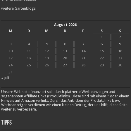
weitere Gartenblogs
August 2026
M
D
M
D
F
S
S
1
2
3
4
5
6
7
8
9
10
11
12
13
14
15
16
17
18
19
20
21
22
23
24
25
26
27
28
29
30
31
« Juli
Unsere Webseite finanziert sich durch platzierte Werbeanzeigen und
sogenannten Affiliate Links (Produktlinks). Diese sind mit einem * oder einem
Hinweis auf Amazon verlinkt. Durch das Anklicken der Produktlinks bzw.
Werbeanzeigen verdienen wir einen kleinen Betrag, der uns hilft, diese Seite
weiter zu verbessern.
Tipps