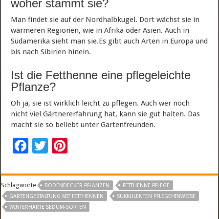
woher stammt sie?
Man findet sie auf der Nordhalbkugel. Dort wächst sie in
wärmeren Regionen, wie in Afrika oder Asien. Auch in
Südamerika sieht man sie.Es gibt auch Arten in Europa und
bis nach Sibirien hinein.
Ist die Fetthenne eine pflegeleichte
Pflanze?
Oh ja, sie ist wirklich leicht zu pflegen. Auch wer noch
nicht viel Gärtnererfahrung hat, kann sie gut halten. Das
macht sie so beliebt unter Gartenfreunden.
F
T
Pi
ac
wi
nt
e
tt
er
Schlagworte
BODENDECKER PFLANZEN
FETTHENNE PFLEGE
b
er
es
GARTENGESTALTUNG MIT FETTHENNEN
SUKKULENTEN PFLEGEHINWEISE
o
t
WINTERHARTE SEDUM-SORTEN