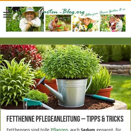
Fetthenne Pflegeanleitung – Tipps & Tricks
Fetthennen sind tolle
Pflanzen
, auch
Sedum
genannt, für