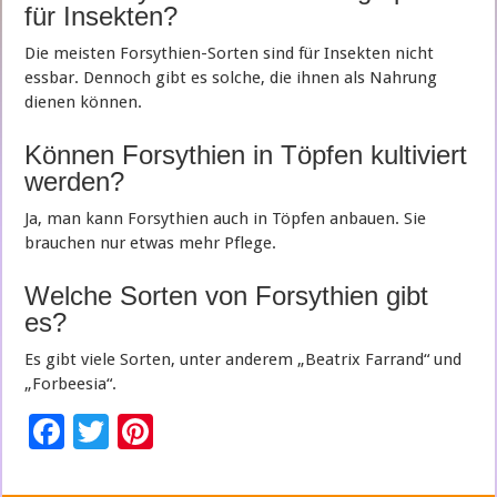
für Insekten?
Die meisten Forsythien-Sorten sind für Insekten nicht
essbar. Dennoch gibt es solche, die ihnen als Nahrung
dienen können.
Können Forsythien in Töpfen kultiviert
werden?
Ja, man kann Forsythien auch in Töpfen anbauen. Sie
brauchen nur etwas mehr Pflege.
Welche Sorten von Forsythien gibt
es?
Es gibt viele Sorten, unter anderem „Beatrix Farrand“ und
„Forbeesia“.
F
T
Pi
ac
wi
nt