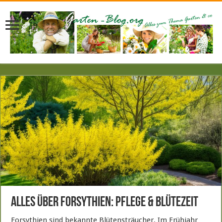
Alles über Forsythien: Pflege & Blütezeit
Forsythien sind bekannte Blütensträucher. Im Frühjahr