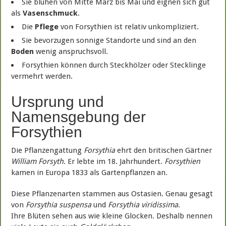
Sie blühen von Mitte März bis Mai und eignen sich gut
als
Vasenschmuck
.
Die
Pflege
von Forsythien ist relativ unkompliziert.
Sie bevorzugen sonnige Standorte und sind an den
Boden
wenig anspruchsvoll.
Forsythien können durch Steckhölzer oder Stecklinge
vermehrt werden.
Ursprung und
Namensgebung der
Forsythien
Die Pflanzengattung
Forsythia
ehrt den britischen Gärtner
William Forsyth
. Er lebte im 18. Jahrhundert.
Forsythien
kamen in Europa 1833 als Gartenpflanzen an.
Diese Pflanzenarten stammen aus Ostasien. Genau gesagt
von
Forsythia suspensa
und
Forsythia viridissima
.
Ihre Blüten sehen aus wie kleine Glocken. Deshalb nennen