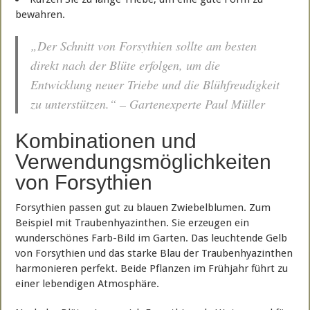
bewahren.
„Der Schnitt von Forsythien sollte am besten
direkt nach der Blüte erfolgen, um die
Entwicklung neuer Triebe und die Blühfreudigkeit
zu unterstützen.“ – Gartenexperte Paul Müller
Kombinationen und
Verwendungsmöglichkeiten
von Forsythien
Forsythien passen gut zu blauen Zwiebelblumen. Zum
Beispiel mit Traubenhyazinthen. Sie erzeugen ein
wunderschönes Farb-Bild im Garten. Das leuchtende Gelb
von Forsythien und das starke Blau der Traubenhyazinthen
harmonieren perfekt. Beide Pflanzen im Frühjahr führt zu
einer lebendigen Atmosphäre.