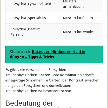
Muscari
Forsythia ‚Lynwood Gold‘
armeniacum
Forsythia ‚Spectabilis‘
Muscari latifolium
Forsythia ‚Beatrix
Muscari botryoides
Farrand‘
Siehe auch
Ratgeber: Himbeeren richtig
düngen – Tipps & Tricks
Es gibt viele verschiedene Forsythien- und
Traubenhyazinthen-
Sorten
. Jede Kombination schafft
einzigartige Schönheit im Garten. Der Kontrast zwischen
hellgelben Forsythien und dunkelblauen
Traubenhyazinthen ist besonders schön.
Bedeutung der