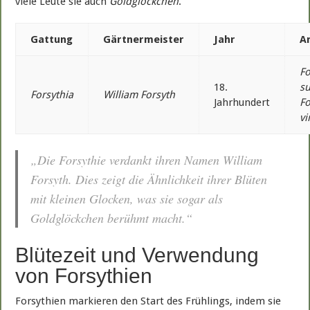
viele Leute sie auch
Goldglöckchen
.
Gattung
Gärtnermeister
Jahr
A
Fo
18.
s
Forsythia
William Forsyth
Jahrhundert
Fo
vi
„Die
Forsythie
verdankt ihren Namen
William
Forsyth
. Dies zeigt die Ähnlichkeit ihrer Blüten
mit kleinen Glocken, was sie sogar als
Goldglöckchen
berühmt macht.“
Blütezeit und Verwendung
von Forsythien
Forsythien markieren den Start des Frühlings, indem sie