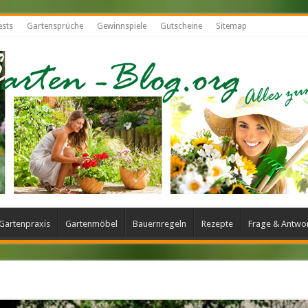
ests
Gartensprüche
Gewinnspiele
Gutscheine
Sitemap
Gartenpraxis
Gartenmöbel
Bauernregeln
Rezepte
Frage & Antwo