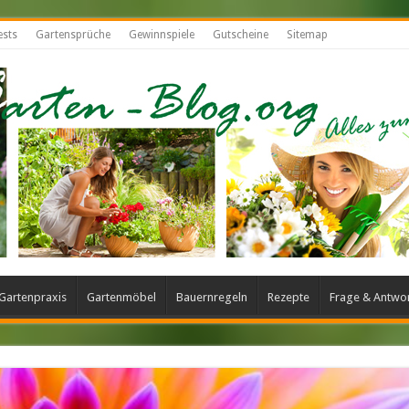
ests
Gartensprüche
Gewinnspiele
Gutscheine
Sitemap
Gartenpraxis
Gartenmöbel
Bauernregeln
Rezepte
Frage & Antwo