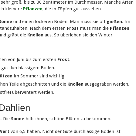
d sehr groß, bis zu 30 Zentimeter im Durchmesser. Manche Arten
ch kleinere
Pflanzen
, die in Töpfen gut aussehen.
Sonne
und einen lockeren Boden. Man muss sie oft
gießen
. Im
standzuhalten. Nach dem ersten
Frost
muss man die
Pflanzen
und gräbt die
Knollen
aus. So überleben sie den Winter.
en von Juni bis zum ersten
Frost
.
 gut durchlässigem Boden.
tützen
im Sommer sind wichtig.
hen Teile abgeschnitten und die
Knollen
ausgegraben werden.
stfrei überwintert werden.
 Dahlien
. Die
Sonne
hilft ihnen, schöne Blüten zu bekommen.
Wert
von 6,5 haben. Nicht der Gute durchlässige Boden ist