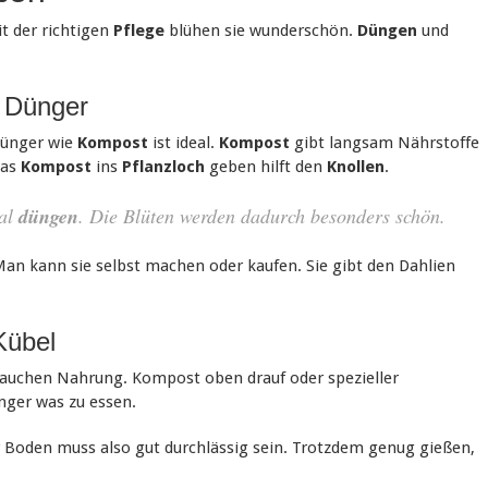
t der richtigen
Pflege
blühen sie wunderschön.
Düngen
und
e Dünger
Dünger wie
Kompost
ist ideal.
Kompost
gibt langsam Nährstoffe
was
Kompost
ins
Pflanzloch
geben hilft den
Knollen
.
mal
düngen
. Die Blüten werden dadurch besonders schön.
Man kann sie selbst machen oder kaufen. Sie gibt den Dahlien
Kübel
brauchen Nahrung. Kompost oben drauf oder spezieller
nger was zu essen.
Boden muss also gut durchlässig sein. Trotzdem genug gießen,