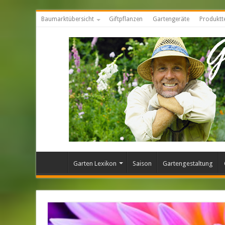
Baumarktübersicht
Giftpflanzen
Gartengeräte
Produktt
Garten Lexikon
Saison
Gartengestaltung