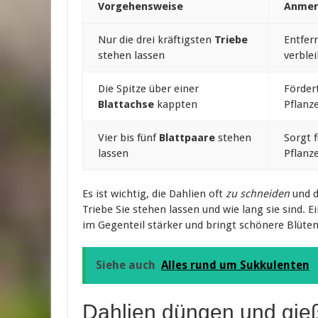
Vorgehensweise
Anmer
Nur die drei kräftigsten
Triebe
Entfer
stehen lassen
verble
Die Spitze über einer
Förder
Blattachse
kappten
Pflanze
Vier bis fünf
Blattpaare
stehen
Sorgt 
lassen
Pflanze
Es ist wichtig, die Dahlien oft
zu schneiden
und d
Triebe Sie stehen lassen und wie lang sie sind. E
im Gegenteil stärker und bringt schönere Blüten
Siehe auch
Alles rund um Sukkulenten
Dahlien düngen und gie