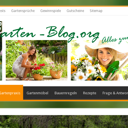
ests
Gartensprüche
Gewinnspiele
Gutscheine
Sitemap
Gartenpraxis
Gartenmöbel
Bauernregeln
Rezepte
Frage & Antwor