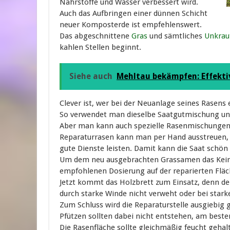
Nährstoffe und Wasser verbessert wird.
Auch das Aufbringen einer dünnen Schicht
neuer Komposterde ist empfehlenswert.
Das abgeschnittene
Gras
und sämtliches
Unkrau
kahlen Stellen beginnt.
Siehe auch
Mehltau bekämpfen: Effekti
Clever ist, wer bei der Neuanlage seines Rasens
So verwendet man dieselbe Saatgutmischung und 
Aber man kann auch spezielle Rasenmischungen 
Reparaturrasen kann man per Hand ausstreuen, 
gute Dienste leisten. Damit kann die Saat schön
Um dem neu ausgebrachten Grassamen das Keime
empfohlenen Dosierung auf der reparierten Flä
Jetzt kommt das Holzbrett zum Einsatz, denn d
durch starke Winde nicht verweht oder bei sta
Zum Schluss wird die Reparaturstelle ausgiebig
Pfützen sollten dabei nicht entstehen, am best
Die Rasenfläche sollte gleichmäßig feucht gehal