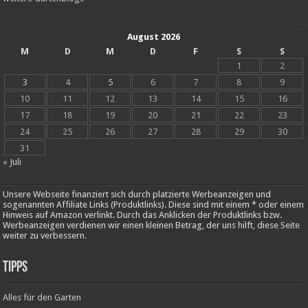
August 2026
M
D
M
D
F
S
S
1
2
3
4
5
6
7
8
9
10
11
12
13
14
15
16
17
18
19
20
21
22
23
24
25
26
27
28
29
30
31
« Juli
Unsere Webseite finanziert sich durch platzierte Werbeanzeigen und
sogenannten Affiliate Links (Produktlinks). Diese sind mit einem * oder einem
Hinweis auf Amazon verlinkt. Durch das Anklicken der Produktlinks bzw.
Werbeanzeigen verdienen wir einen kleinen Betrag, der uns hilft, diese Seite
weiter zu verbessern.
Tipps
Alles für den Garten