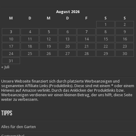
August 2026
M
D
M
D
F
S
S
1
2
3
4
5
6
7
8
9
10
11
12
13
14
15
16
17
18
19
20
21
22
23
24
25
26
27
28
29
30
31
« Juli
Unsere Webseite finanziert sich durch platzierte Werbeanzeigen und
sogenannten Affiliate Links (Produktlinks). Diese sind mit einem * oder einem
Hinweis auf Amazon verlinkt. Durch das Anklicken der Produktlinks bzw.
Werbeanzeigen verdienen wir einen kleinen Betrag, der uns hilft, diese Seite
weiter zu verbessern.
Tipps
Alles für den Garten