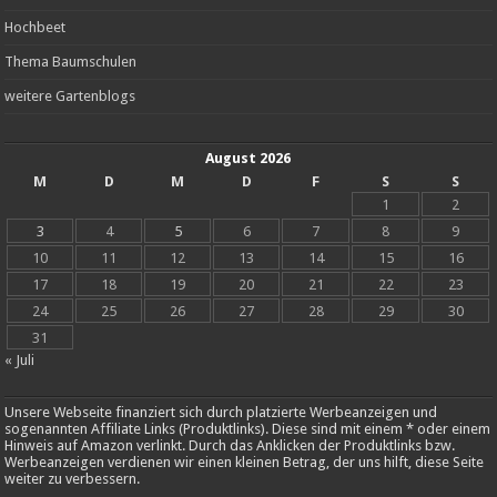
Hochbeet
Thema Baumschulen
weitere Gartenblogs
August 2026
M
D
M
D
F
S
S
1
2
3
4
5
6
7
8
9
10
11
12
13
14
15
16
17
18
19
20
21
22
23
24
25
26
27
28
29
30
31
« Juli
Unsere Webseite finanziert sich durch platzierte Werbeanzeigen und
sogenannten Affiliate Links (Produktlinks). Diese sind mit einem * oder einem
Hinweis auf Amazon verlinkt. Durch das Anklicken der Produktlinks bzw.
Werbeanzeigen verdienen wir einen kleinen Betrag, der uns hilft, diese Seite
weiter zu verbessern.