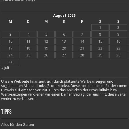
August 2026
M
D
M
D
F
S
S
1
2
3
4
5
6
7
8
9
10
11
12
13
14
15
16
17
18
19
20
21
22
23
24
25
26
27
28
29
30
31
« Juli
Unsere Webseite finanziert sich durch platzierte Werbeanzeigen und
sogenannten Affiliate Links (Produktlinks). Diese sind mit einem * oder einem
Hinweis auf Amazon verlinkt. Durch das Anklicken der Produktlinks bzw.
Werbeanzeigen verdienen wir einen kleinen Betrag, der uns hilft, diese Seite
weiter zu verbessern.
Tipps
Alles für den Garten