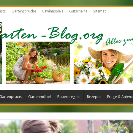
ests
Gartensprüche
Gewinnspiele
Gutscheine
Sitemap
Gartenpraxis
Gartenmöbel
Bauernregeln
Rezepte
Frage & Antwo