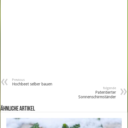
o
t
o
k
Previous
Hochbeet selber bauen
folgende
Patentierter
Sonnenschirmständer
ähnliche Artikel