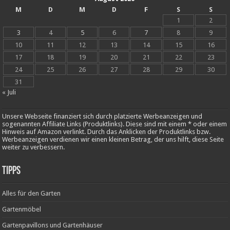
M
D
M
D
F
S
S
1
2
3
4
5
6
7
8
9
10
11
12
13
14
15
16
17
18
19
20
21
22
23
24
25
26
27
28
29
30
31
« Juli
Unsere Webseite finanziert sich durch platzierte Werbeanzeigen und
sogenannten Affiliate Links (Produktlinks). Diese sind mit einem * oder einem
Hinweis auf Amazon verlinkt. Durch das Anklicken der Produktlinks bzw.
Werbeanzeigen verdienen wir einen kleinen Betrag, der uns hilft, diese Seite
weiter zu verbessern.
Tipps
Alles für den Garten
Gartenmöbel
Gartenpavillons und Gartenhäuser