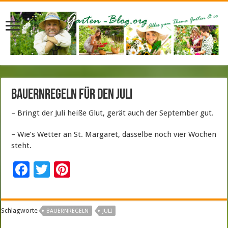
Bauernregeln für den Juli
– Bringt der Juli heiße Glut, gerät auch der September gut.
– Wie’s Wetter an St. Margaret, dasselbe noch vier Wochen
steht.
F
T
Pi
ac
wi
nt
e
tt
er
Schlagworte
BAUERNREGELN
JULI
b
er
es