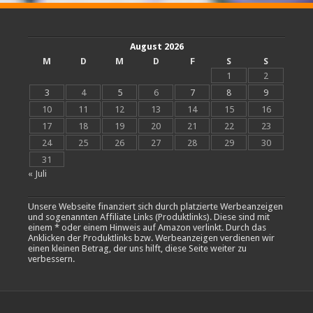
August 2026
M
D
M
D
F
S
S
1
2
3
4
5
6
7
8
9
10
11
12
13
14
15
16
17
18
19
20
21
22
23
24
25
26
27
28
29
30
31
« Juli
Unsere Webseite finanziert sich durch platzierte Werbeanzeigen
und sogenannten Affiliate Links (Produktlinks). Diese sind mit
einem * oder einem Hinweis auf Amazon verlinkt. Durch das
Anklicken der Produktlinks bzw. Werbeanzeigen verdienen wir
einen kleinen Betrag, der uns hilft, diese Seite weiter zu
verbessern.