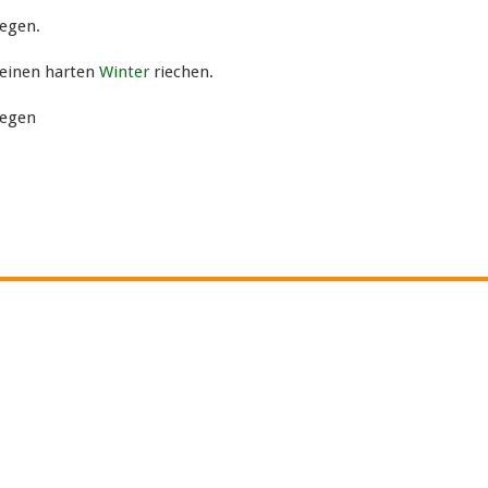
egen.
 einen harten
Winter
riechen.
legen