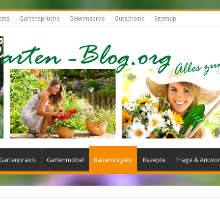
ests
Gartensprüche
Gewinnspiele
Gutscheine
Sitemap
Gartenpraxis
Gartenmöbel
Bauernregeln
Rezepte
Frage & Antwor