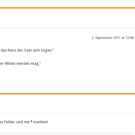
2. September 2011 at 13:08
t das Nass der Saat zum Segen.“
 der Winter werden mag.“
he Felder sind mit
*
markiert