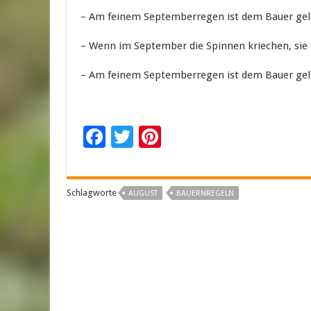
– Am feinem Septemberregen ist dem Bauer gel
– Wenn im September die Spinnen kriechen, sie
– Am feinem Septemberregen ist dem Bauer ge
F
T
Pi
ac
wi
nt
e
tt
er
Schlagworte
AUGUST
BAUERNREGELN
b
er
es
o
t
o
k