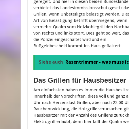
geregelt. Und hier in diesen beiden Bundeslände
verbietet das Landesimmissionsschutzgesetz da
Grillen, wenn Unbeteiligte belästigt werden. Die
Art von Belästigung betrifft überwiegend, wenn
vermehrt Qualm vom Holzkohlegrill den Nachb
von rechts und links stört. Dies geht so weit, da
die Polizei eingeschaltet wird und ein
Bußgeldbescheid kommt ins Haus geflattert.
Siehe auch
Rasentrimmer - was muss i
Das Grillen für Hausbesitzer
Am einfachsten haben es immer die Hausbesitze
innerhalb der Vorschriften, diese voll und ganz 
Uhr nach Herzenslust Grillen, aber nach 22:00 U
Rauchentwicklung, die Holzgrille verursachen gibt
Hausbesitzer mit der Anzahl des Grillens zurückh
Elektrogrill erlaubt, denn hier fällt der Qualm 