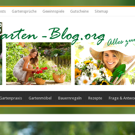
ests
Gartensprüche
Gewinnspiele
Gutscheine
Sitemap
Gartenpraxis
Gartenmöbel
Bauernregeln
Rezepte
Frage & Antwo