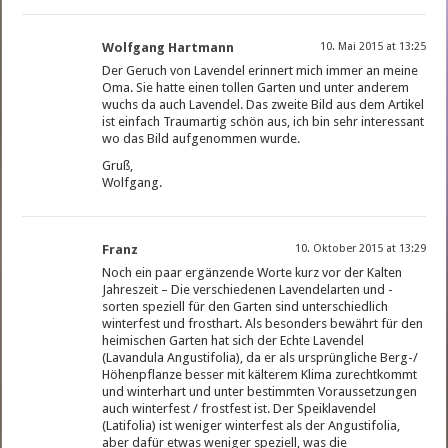
Wolfgang Hartmann
10. Mai 2015 at 13:25
Der Geruch von Lavendel erinnert mich immer an meine
Oma. Sie hatte einen tollen Garten und unter anderem
wuchs da auch Lavendel. Das zweite Bild aus dem Artikel
ist einfach Traumartig schön aus, ich bin sehr interessant
wo das Bild aufgenommen wurde.
Gruß,
Wolfgang.
Franz
10. Oktober 2015 at 13:29
Noch ein paar ergänzende Worte kurz vor der Kalten
Jahreszeit – Die verschiedenen Lavendelarten und -
sorten speziell für den Garten sind unterschiedlich
winterfest und frosthart. Als besonders bewährt für den
heimischen Garten hat sich der Echte Lavendel
(Lavandula Angustifolia), da er als ursprüngliche Berg-/
Höhenpflanze besser mit kälterem Klima zurechtkommt
und winterhart und unter bestimmten Voraussetzungen
auch winterfest / frostfest ist. Der Speiklavendel
(Latifolia) ist weniger winterfest als der Angustifolia,
aber dafür etwas weniger speziell, was die