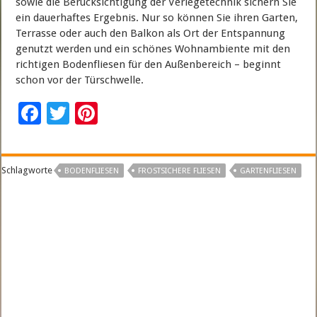
sowie die Berücksichtigung der Verlegetechnik sichern Sie
ein dauerhaftes Ergebnis. Nur so können Sie ihren Garten,
Terrasse oder auch den Balkon als Ort der Entspannung
genutzt werden und ein schönes Wohnambiente mit den
richtigen Bodenfliesen für den Außenbereich – beginnt
schon vor der Türschwelle.
F
T
Pi
ac
wi
nt
e
tt
er
Schlagworte
BODENFLIESEN
FROSTSICHERE FLIESEN
GARTENFLIESEN
b
er
es
o
t
o
k