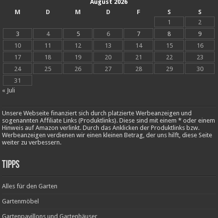
August 2026
M
D
M
D
F
S
S
1
2
3
4
5
6
7
8
9
10
11
12
13
14
15
16
17
18
19
20
21
22
23
24
25
26
27
28
29
30
31
« Juli
Unsere Webseite finanziert sich durch platzierte Werbeanzeigen und
sogenannten Affiliate Links (Produktlinks). Diese sind mit einem * oder einem
Hinweis auf Amazon verlinkt. Durch das Anklicken der Produktlinks bzw.
Werbeanzeigen verdienen wir einen kleinen Betrag, der uns hilft, diese Seite
weiter zu verbessern.
Tipps
Alles für den Garten
Gartenmöbel
Gartenpavillons und Gartenhäuser