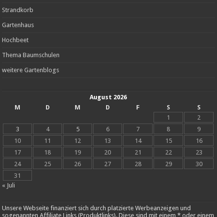
Strandkorb
Gartenhaus
Hochbeet
Thema Baumschulen
weitere Gartenblogs
August 2026
M
D
M
D
F
S
S
1
2
3
4
5
6
7
8
9
10
11
12
13
14
15
16
17
18
19
20
21
22
23
24
25
26
27
28
29
30
31
« Juli
Unsere Webseite finanziert sich durch platzierte Werbeanzeigen und
sogenannten Affiliate Links (Produktlinks). Diese sind mit einem * oder einem