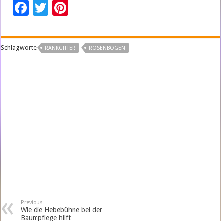
F
T
Pi
ac
wi
nt
e
tt
er
Schlagworte
RANKGITTER
ROSENBOGEN
b
er
es
o
t
o
k
Previous
Wie die Hebebühne bei der
Baumpflege hilft