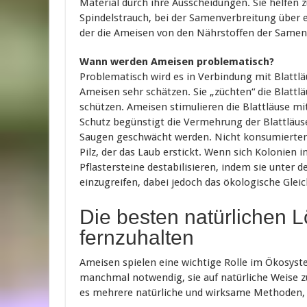
Material durch ihre Ausscheidungen. Sie helfen
Spindelstrauch, bei der Samenverbreitung über e
der die Ameisen von den Nährstoffen der Samen p
Wann werden Ameisen problematisch?
Problematisch wird es in Verbindung mit Blattl
Ameisen sehr schätzen. Sie „züchten“ die Blattlä
schützen. Ameisen stimulieren die Blattläuse mi
Schutz begünstigt die Vermehrung der Blattläus
Saugen geschwächt werden. Nicht konsumierter 
Pilz, der das Laub erstickt. Wenn sich Kolonien
Pflastersteine destabilisieren, indem sie unter d
einzugreifen, dabei jedoch das ökologische Gle
Die besten natürlichen
fernzuhalten
Ameisen spielen eine wichtige Rolle im Ökosyste
manchmal notwendig, sie auf natürliche Weise z
es mehrere natürliche und wirksame Methoden, 