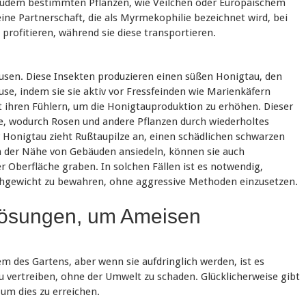
 zudem bestimmten Pflanzen, wie Veilchen oder Europäischem
ine Partnerschaft, die als Myrmekophilie bezeichnet wird, bei
rofitieren, während sie diese transportieren.
äusen. Diese Insekten produzieren einen süßen Honigtau, den
use, indem sie sie aktiv vor Fressfeinden wie Marienkäfern
t ihren Fühlern, um die Honigtauproduktion zu erhöhen. Dieser
e, wodurch Rosen und andere Pflanzen durch wiederholtes
Honigtau zieht Rußtaupilze an, einen schädlichen schwarzen
 in der Nähe von Gebäuden ansiedeln, können sie auch
er Oberfläche graben. In solchen Fällen ist es notwendig,
ichgewicht zu bewahren, ohne aggressive Methoden einzusetzen.
 Lösungen, um Ameisen
m des Gartens, aber wenn sie aufdringlich werden, ist es
u vertreiben, ohne der Umwelt zu schaden. Glücklicherweise gibt
um dies zu erreichen.