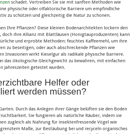
anzen
schadet. Vertreiben Sie sie mit sanften Methoden wie
ine physische oder olfaktorische Barriere um empfindliche
tiv zu schützen und gleichzeitig die Natur zu schonen.
en Ihre Pflanzen? Diese kleinen Bodenarchitekten lockern den
, doch ihre Allianz mit Blattläusen (Honigtauproduzenten) kann
atürliche und erprobte Methoden: feuchtes Kaffeemehl, um ihre
ren zu beseitigen, oder auch abschreckende Pflanzen wie
 Invasionen wirkt Kieselgur als radikale physische Barriere.
bei das ökologische Gleichgewicht zu bewahren, mit einfachen
n Jahreszeiten getestet wurden.
rzichtbare Helfer oder
olliert werden müssen?
arten. Durch das Anlegen ihrer Gänge belüften sie den Boden
uchtbarkeit. Sie fungieren als natürliche Räuber, indem sie
nen zugleich als Nahrung für insektenfressende Vögel wie
egrenztem Maße, zur Bestäubung bei und recyceln organisches