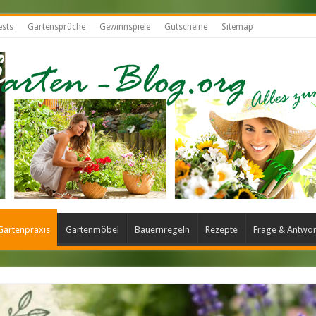
ests
Gartensprüche
Gewinnspiele
Gutscheine
Sitemap
Gartenpraxis
Gartenmöbel
Bauernregeln
Rezepte
Frage & Antwor