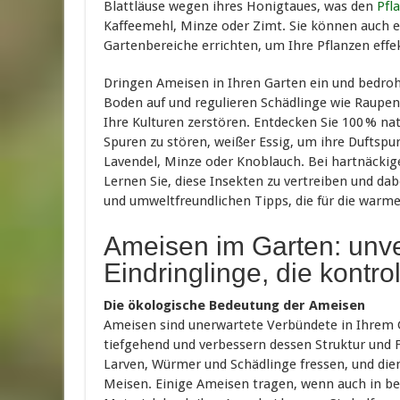
Blattläuse wegen ihres Honigtaues, was den
Pfl
Kaffeemehl, Minze oder Zimt. Sie können auch e
Gartenbereiche errichten, um Ihre Pflanzen effek
Dringen Ameisen in Ihren Garten ein und bedroh
Boden auf und regulieren Schädlinge wie Raupen
Ihre Kulturen zerstören. Entdecken Sie 100 % n
Spuren zu stören, weißer Essig, um ihre Duftspu
Lavendel, Minze oder Knoblauch. Bei hartnäckigen
Lernen Sie, diese Insekten zu vertreiben und da
und umweltfreundlichen Tipps, die für die warme
Ameisen im Garten: unve
Eindringlinge, die kontr
Die ökologische Bedeutung der Ameisen
Ameisen sind unerwartete Verbündete in Ihrem G
tiefgehend und verbessern dessen Struktur und Fr
Larven, Würmer und Schädlinge fressen, und die
Meisen. Einige Ameisen tragen, wenn auch in b