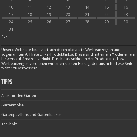
10
11
12
13
14
15
16
17
18
19
20
21
22
23
24
25
26
27
28
29
30
31
« Juli
Unsere Webseite finanziert sich durch platzierte Werbeanzeigen und
sogenannten Affiliate Links (Produktlinks). Diese sind mit einem * oder einem
Hinweis auf Amazon verlinkt. Durch das Anklicken der Produktlinks bzw.
Werbeanzeigen verdienen wir einen kleinen Betrag, der uns hilft, diese Seite
weiter zu verbessern.
Tipps
Alles für den Garten
Gartenmöbel
Gartenpavillons und Gartenhäuser
Teakholz