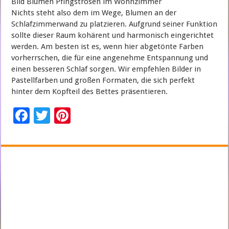
Bild Blumen Pfingstrosen im Wohnzimmer
Nichts steht also dem im Wege, Blumen an der
Schlafzimmerwand zu platzieren. Aufgrund seiner Funktion
sollte dieser Raum kohärent und harmonisch eingerichtet
werden. Am besten ist es, wenn hier abgetönte Farben
vorherrschen, die für eine angenehme Entspannung und
einen besseren Schlaf sorgen. Wir empfehlen Bilder in
Pastellfarben und großen Formaten, die sich perfekt
hinter dem Kopfteil des Bettes präsentieren.
F
T
Pi
ac
wi
nt
e
tt
er
b
er
es
o
t
o
k