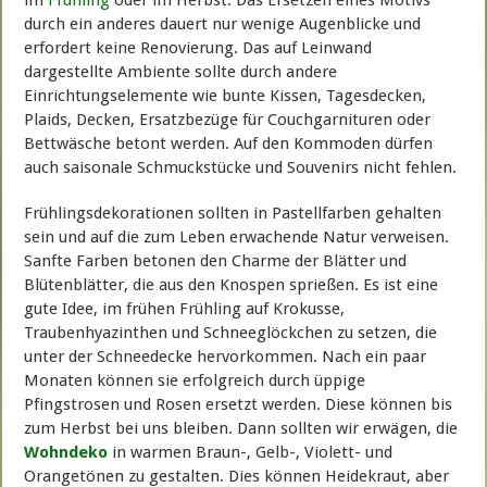
im
Frühling
oder im Herbst. Das Ersetzen eines Motivs
durch ein anderes dauert nur wenige Augenblicke und
erfordert keine Renovierung. Das auf Leinwand
dargestellte Ambiente sollte durch andere
Einrichtungselemente wie bunte Kissen, Tagesdecken,
Plaids, Decken, Ersatzbezüge für Couchgarnituren oder
Bettwäsche betont werden. Auf den Kommoden dürfen
auch saisonale Schmuckstücke und Souvenirs nicht fehlen.
Frühlingsdekorationen sollten in Pastellfarben gehalten
sein und auf die zum Leben erwachende Natur verweisen.
Sanfte Farben betonen den Charme der Blätter und
Blütenblätter, die aus den Knospen sprießen. Es ist eine
gute Idee, im frühen Frühling auf Krokusse,
Traubenhyazinthen und Schneeglöckchen zu setzen, die
unter der Schneedecke hervorkommen. Nach ein paar
Monaten können sie erfolgreich durch üppige
Pfingstrosen und Rosen ersetzt werden. Diese können bis
zum Herbst bei uns bleiben. Dann sollten wir erwägen, die
Wohndeko
in warmen Braun-, Gelb-, Violett- und
Orangetönen zu gestalten. Dies können Heidekraut, aber