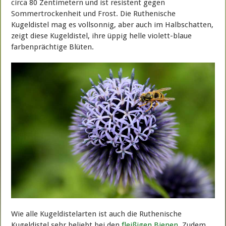
circa 80 Zentimetern und ist resistent gegen
Sommertrockenheit und Frost. Die Ruthenische
Kugeldistel mag es vollsonnig, aber auch im Halbschatten,
zeigt diese Kugeldistel, ihre üppig helle violett-blaue
farbenprächtige Blüten.
Wie alle Kugeldistelarten ist auch die Ruthenische
Kugeldistel sehr beliebt bei den
fleißigen Bienen
. Zudem