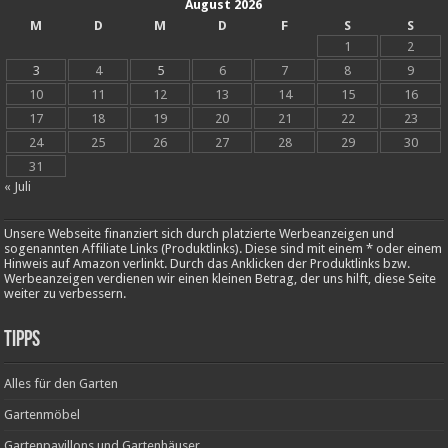
August 2026
M
D
M
D
F
S
S
1
2
3
4
5
6
7
8
9
10
11
12
13
14
15
16
17
18
19
20
21
22
23
24
25
26
27
28
29
30
31
« Juli
Unsere Webseite finanziert sich durch platzierte Werbeanzeigen und
sogenannten Affiliate Links (Produktlinks). Diese sind mit einem * oder einem
Hinweis auf Amazon verlinkt. Durch das Anklicken der Produktlinks bzw.
Werbeanzeigen verdienen wir einen kleinen Betrag, der uns hilft, diese Seite
weiter zu verbessern.
Tipps
Alles für den Garten
Gartenmöbel
Gartenpavillons und Gartenhäuser