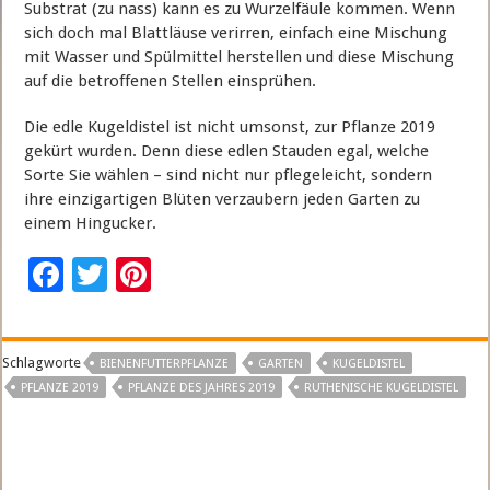
Substrat (zu nass) kann es zu Wurzelfäule kommen. Wenn
sich doch mal Blattläuse verirren, einfach eine Mischung
mit Wasser und Spülmittel herstellen und diese Mischung
auf die betroffenen Stellen einsprühen.
Die edle Kugeldistel ist nicht umsonst, zur Pflanze 2019
gekürt wurden. Denn diese edlen Stauden egal, welche
Sorte Sie wählen – sind nicht nur pflegeleicht, sondern
ihre einzigartigen Blüten verzaubern jeden Garten zu
einem Hingucker.
F
T
Pi
ac
wi
nt
e
tt
er
Schlagworte
BIENENFUTTERPFLANZE
GARTEN
KUGELDISTEL
b
er
es
PFLANZE 2019
PFLANZE DES JAHRES 2019
RUTHENISCHE KUGELDISTEL
o
t
o
k