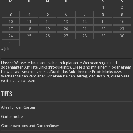
M
D
M
D
F
S
S
1
2
3
4
5
6
7
8
9
10
11
12
13
14
15
16
17
18
19
20
21
22
23
24
25
26
27
28
29
30
31
« Juli
Unsere Webseite finanziert sich durch platzierte Werbeanzeigen und
sogenannten Affiliate Links (Produktlinks). Diese sind mit einem * oder einem
Hinweis auf Amazon verlinkt. Durch das Anklicken der Produktlinks bzw.
Werbeanzeigen verdienen wir einen kleinen Betrag, der uns hilft, diese Seite
weiter zu verbessern.
Tipps
Alles für den Garten
Gartenmöbel
Gartenpavillons und Gartenhäuser