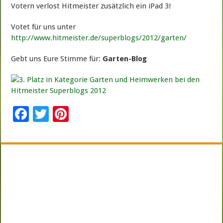
Votern verlost Hitmeister zusätzlich ein iPad 3!
Votet für uns unter
http://www.hitmeister.de/superblogs/2012/garten/
Gebt uns Eure Stimme für:
Garten-Blog
F
T
Pi
ac
wi
nt
e
tt
er
b
er
es
o
t
o
k