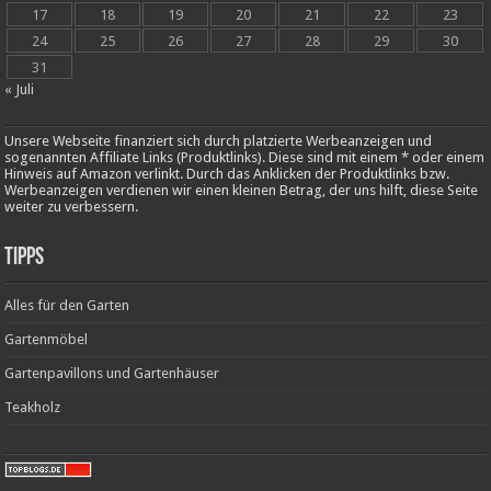
17
18
19
20
21
22
23
24
25
26
27
28
29
30
31
« Juli
Unsere Webseite finanziert sich durch platzierte Werbeanzeigen und
sogenannten Affiliate Links (Produktlinks). Diese sind mit einem * oder einem
Hinweis auf Amazon verlinkt. Durch das Anklicken der Produktlinks bzw.
Werbeanzeigen verdienen wir einen kleinen Betrag, der uns hilft, diese Seite
weiter zu verbessern.
Tipps
Alles für den Garten
Gartenmöbel
Gartenpavillons und Gartenhäuser
Teakholz