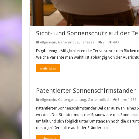
Sicht- und Sonnenschutz auf der Te
Allgemein
,
Gartenmöbel
,
Terrasse
2
490
Es gibt einige Möglichkeiten die Terrasse vor den Blicken
Welche Variante man wählt, ist abhängig von der Ausrich
weiterlesen
Patentierter Sonnenschirmständer
Allgemein
,
Gartengestaltung
,
Gartenmöbel
3
1,187
Patentierter Sonnenschirmständer Bei der auswahl eines S
werden. Der Ständer muss der Spannweite des Sonnenschir
umfällt und sich folglich unter Umständen noch die darunt
desto größer sollte auch der Ständer sein …
weiterlesen