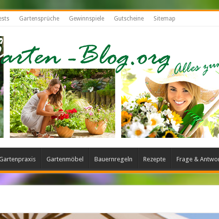
ests
Gartensprüche
Gewinnspiele
Gutscheine
Sitemap
Gartenpraxis
Gartenmöbel
Bauernregeln
Rezepte
Frage & Antwo