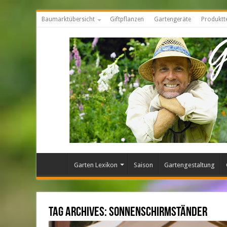
Baumarktübersicht
Giftpflanzen
Gartengeräte
Produktt
Garten Lexikon
Saison
Gartengestaltung
Tag Archives:
Sonnenschirmständer