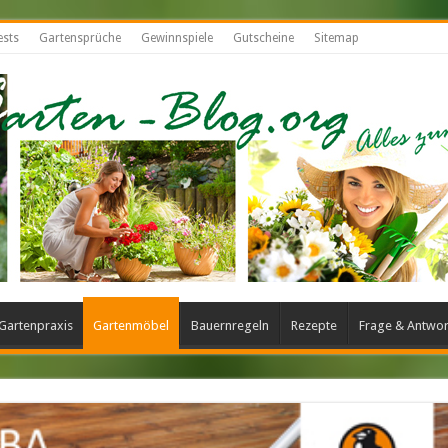
ests
Gartensprüche
Gewinnspiele
Gutscheine
Sitemap
Gartenpraxis
Gartenmöbel
Bauernregeln
Rezepte
Frage & Antwor