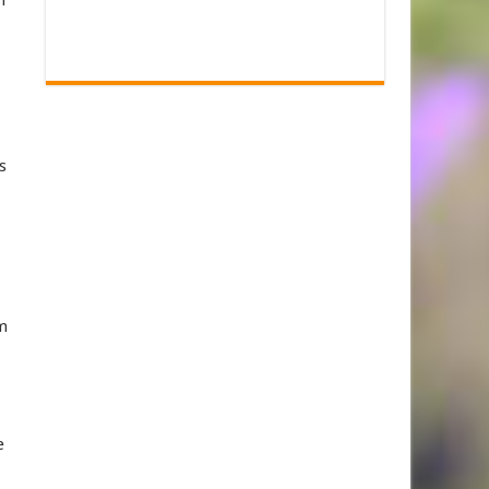
.
s
m
e