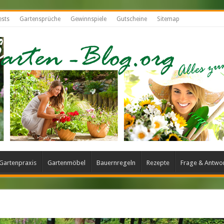
ests
Gartensprüche
Gewinnspiele
Gutscheine
Sitemap
Gartenpraxis
Gartenmöbel
Bauernregeln
Rezepte
Frage & Antwo