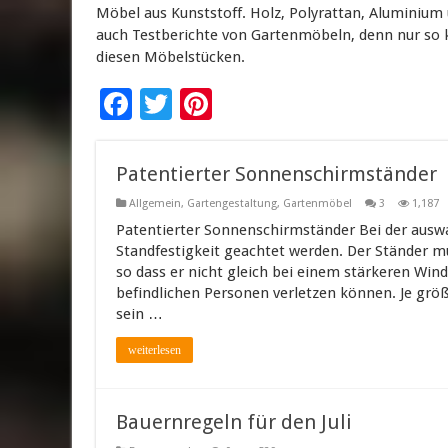
Möbel aus Kunststoff. Holz, Polyrattan, Aluminium 
auch Testberichte von Gartenmöbeln, denn nur so 
diesen Möbelstücken.
F
T
Pi
ac
wi
nt
e
tt
er
Patentierter Sonnenschirmständer
b
er
es
Allgemein
,
Gartengestaltung
,
Gartenmöbel
3
1,187
o
t
Patentierter Sonnenschirmständer Bei der auswa
Standfestigkeit geachtet werden. Der Ständer 
o
so dass er nicht gleich bei einem stärkeren Win
k
befindlichen Personen verletzen können. Je größ
sein …
weiterlesen
Bauernregeln für den Juli