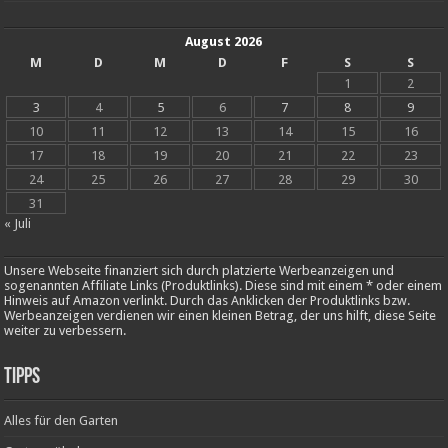
August 2026
M
D
M
D
F
S
S
1
2
3
4
5
6
7
8
9
10
11
12
13
14
15
16
17
18
19
20
21
22
23
24
25
26
27
28
29
30
31
« Juli
Unsere Webseite finanziert sich durch platzierte Werbeanzeigen und
sogenannten Affiliate Links (Produktlinks). Diese sind mit einem * oder einem
Hinweis auf Amazon verlinkt. Durch das Anklicken der Produktlinks bzw.
Werbeanzeigen verdienen wir einen kleinen Betrag, der uns hilft, diese Seite
weiter zu verbessern.
Tipps
Alles für den Garten