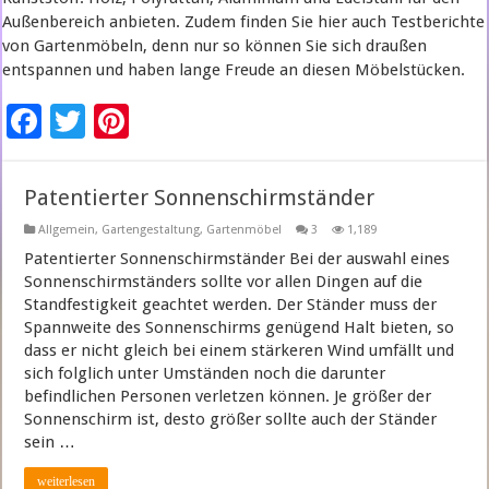
Außenbereich anbieten. Zudem finden Sie hier auch Testberichte
von Gartenmöbeln, denn nur so können Sie sich draußen
entspannen und haben lange Freude an diesen Möbelstücken.
F
T
Pi
ac
wi
nt
e
tt
er
Patentierter Sonnenschirmständer
b
er
es
Allgemein
,
Gartengestaltung
,
Gartenmöbel
3
1,189
o
t
Patentierter Sonnenschirmständer Bei der auswahl eines
Sonnenschirmständers sollte vor allen Dingen auf die
o
Standfestigkeit geachtet werden. Der Ständer muss der
k
Spannweite des Sonnenschirms genügend Halt bieten, so
dass er nicht gleich bei einem stärkeren Wind umfällt und
sich folglich unter Umständen noch die darunter
befindlichen Personen verletzen können. Je größer der
Sonnenschirm ist, desto größer sollte auch der Ständer
sein …
weiterlesen