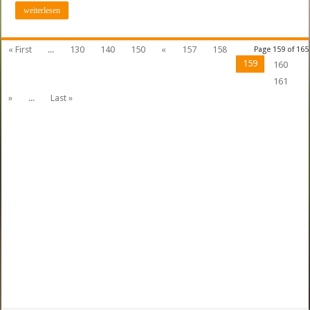
weiterlesen
« First
...
130
140
150
«
157
158
Page 159 of 165
159
160
161
»
...
Last »