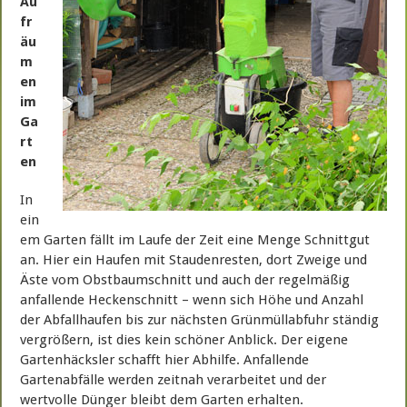
Au
fr
äu
m
en
im
Ga
rt
en
In
ein
em Garten fällt im Laufe der Zeit eine Menge Schnittgut
an. Hier ein Haufen mit Staudenresten, dort Zweige und
Äste vom Obstbaumschnitt und auch der regelmäßig
anfallende Heckenschnitt – wenn sich Höhe und Anzahl
der Abfallhaufen bis zur nächsten Grünmüllabfuhr ständig
vergrößern, ist dies kein schöner Anblick. Der eigene
Gartenhäcksler schafft hier Abhilfe. Anfallende
Gartenabfälle werden zeitnah verarbeitet und der
wertvolle Dünger bleibt dem Garten erhalten.