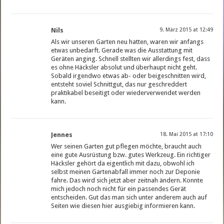
Nils
9. März 2015 at 12:49
Als wir unseren Garten neu hatten, waren wir anfangs
etwas unbedarft. Gerade was die Ausstattung mit
Geräten anging. Schnell stellten wir allerdings fest, dass
es ohne Häcksler absolut und überhaupt nicht geht.
Sobald irgendwo etwas ab- oder beigeschnitten wird,
entsteht soviel Schnittgut, das nur geschreddert
praktikabel beseitigt oder wiederverwendet werden
kann.
Jennes
18. Mai 2015 at 17:10
Wer seinen Garten gut pflegen möchte, braucht auch
eine gute Ausrüstung bzw. gutes Werkzeug. Ein richtiger
Häcksler gehört da eigentlich mit dazu, obwohl ich
selbst meinen Gartenabfall immer noch zur Deponie
fahre. Das wird sich jetzt aber zeitnah ändern. Konnte
mich jedoch noch nicht für ein passendes Gerät
entscheiden. Gut das man sich unter anderem auch auf
Seiten wie diesen hier ausgiebig informieren kann.