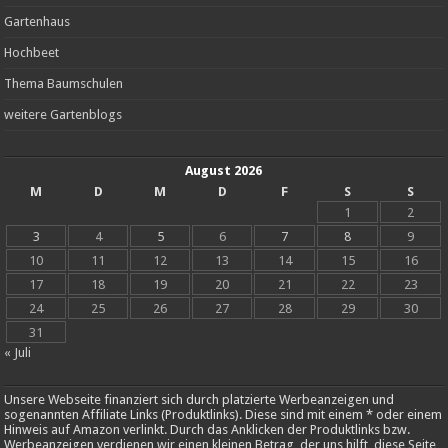
Gartenhaus
Hochbeet
Thema Baumschulen
weitere Gartenblogs
August 2026
M
D
M
D
F
S
S
1
2
3
4
5
6
7
8
9
10
11
12
13
14
15
16
17
18
19
20
21
22
23
24
25
26
27
28
29
30
31
« Juli
Unsere Webseite finanziert sich durch platzierte Werbeanzeigen und
sogenannten Affiliate Links (Produktlinks). Diese sind mit einem * oder einem
Hinweis auf Amazon verlinkt. Durch das Anklicken der Produktlinks bzw.
Werbeanzeigen verdienen wir einen kleinen Betrag, der uns hilft, diese Seite