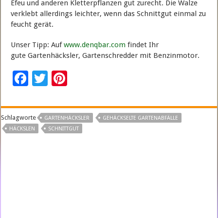
Efeu und anderen Kletterpflanzen gut zurecht. Die Walze
verklebt allerdings leichter, wenn das Schnittgut einmal zu
feucht gerät.
Unser Tipp: Auf
www.denqbar.com
findet Ihr
gute Gartenhäcksler, Gartenschredder mit Benzinmotor.
F
T
Pi
ac
wi
nt
e
tt
er
Schlagworte
GARTENHÄCKSLER
GEHÄCKSELTE GARTENABFÄLLE
b
er
es
HÄCKSLEN
SCHNITTGUT
o
t
o
k